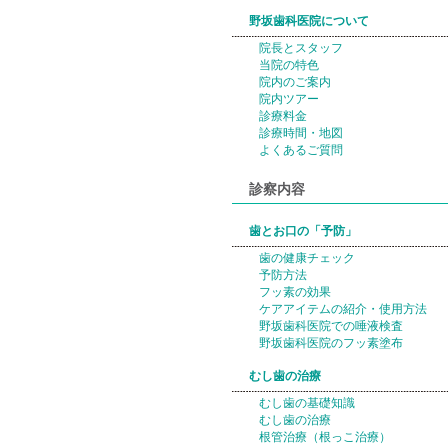
野坂歯科医院について
院長とスタッフ
当院の特色
院内のご案内
院内ツアー
診療料金
診療時間・地図
よくあるご質問
診察内容
歯とお口の「予防」
歯の健康チェック
予防方法
フッ素の効果
ケアアイテムの紹介・使用方法
野坂歯科医院での唾液検査
野坂歯科医院のフッ素塗布
むし歯の治療
むし歯の基礎知識
むし歯の治療
根管治療（根っこ治療）