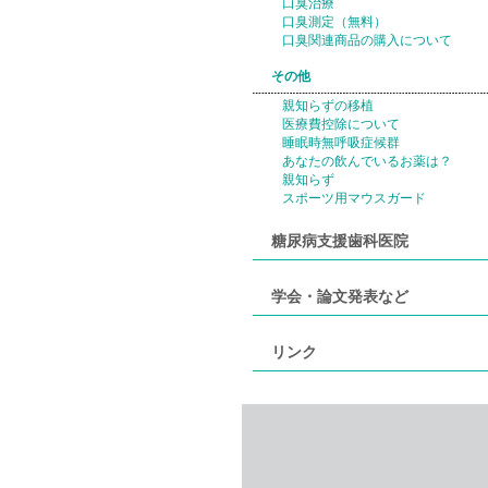
口臭治療
口臭測定（無料）
口臭関連商品の購入について
その他
親知らずの移植
医療費控除について
睡眠時無呼吸症候群
あなたの飲んでいるお薬は？
親知らず
スポーツ用マウスガード
糖尿病支援歯科医院
学会・論文発表など
リンク