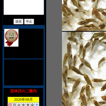
当サイトでは、
お客様のプライ
バシィ保護の
為、128ビット
SSL暗号化通信を採用してお
ります。
このショッピングシステム
は、CookieとJavaScriptを利
用しております。対応して
いないブラウザを御利用の
場合、お手数ですがメール
にて御注文くださいませ。
定休日のご案内
2026年08月
日
月
火
水
木
金
土