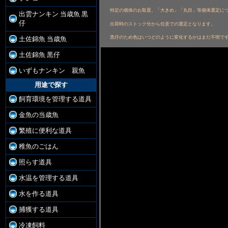
特定の個体のお取置、「大きめ」「丸目」等個体選定につ
出雲ナンキン 当歳魚 黒
仔
出荷時のストック分から任意での選定となります。
黒仔のため色はいつどのように変化するかはまだ不明で
土佐錦魚 当歳魚
土佐錦魚 黒仔
いずもナンキン 親魚
用途で探す
飼育環境を管理する道具
金魚の当歳魚
繁殖に便利な道具
稚魚のごはん
照らす道具
水温を管理する道具
水を作る道具
捕獲する道具
冷凍飼料