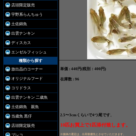
店頭限定販売
宇野系らんちゅう
土佐錦魚
出雲ナンキン
ディスカス
エンゼルフィッシュ
種類から探す
単価 :
440円(税別：400円)
放出品のコーナー
オリジナルフード
在庫数 : 96
コリドラス
出雲ナンキン 二歳魚
土佐錦魚 親魚
2.5〜3cmくらいで4つ尾です
。
当歳魚 黒仔
10匹お買上で1匹添付致します。
店頭限定販売
※個体の選定は、出荷順優先とさせていただきます。
プレコ