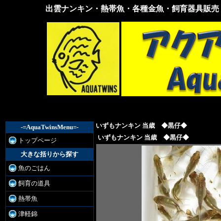
出雲ナンキン・熱帯魚・各種金魚・飼育器具販売
出雲
ナン
キ
ン・
熱帯
魚・
各種
金
魚・
飼育
器具
販売
いずもナンキン 当歳 ◆黒仔◆
-=AquaTwinsMenu=-
いずもナンキン 当歳 ◆黒仔◆
トップページ
大きな括りから探す
魚のごはん
飼育の道具
熱帯魚
津軽錦