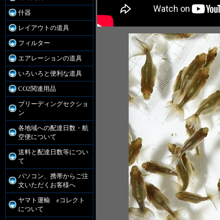
什器
レイアウトの道具
フィルター
エアレーションの道具
いろいろと便利な道具
CO2関連用品
ブリーディングセクショ
ン
各地域への配達日数・航
空便について
送料と配達日数等につい
て
パソコン、携帯からご注
文いただくお客様へ
ヤマト運輸 eコレクト
について