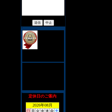
当サイトでは、
お客様のプライ
バシィ保護の
為、128ビット
SSL暗号化通信を採用してお
ります。
このショッピングシステム
は、CookieとJavaScriptを利
用しております。対応して
いないブラウザを御利用の
場合、お手数ですがメール
にて御注文くださいませ。
定休日のご案内
2026年08月
日
月
火
水
木
金
土