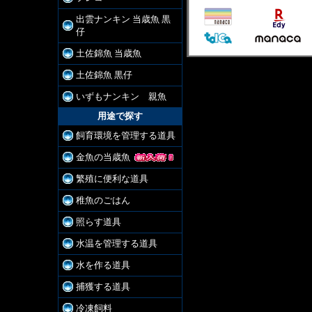
出雲ナンキン 当歳魚 黒
仔
土佐錦魚 当歳魚
土佐錦魚 黒仔
いずもナンキン 親魚
用途で探す
飼育環境を管理する道具
金魚の当歳魚
繁殖に便利な道具
稚魚のごはん
照らす道具
水温を管理する道具
水を作る道具
捕獲する道具
冷凍飼料