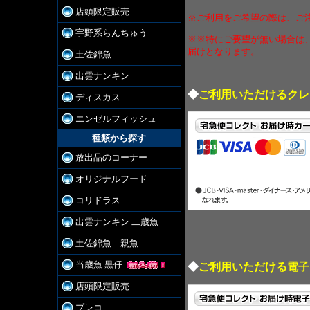
店頭限定販売
※ご利用をご希望の際は、ご
宇野系らんちゅう
※※特にご要望が無い場合は
届けとなります。
土佐錦魚
出雲ナンキン
◆
ご利用いただけるクレ
ディスカス
エンゼルフィッシュ
種類から探す
放出品のコーナー
オリジナルフード
コリドラス
出雲ナンキン 二歳魚
土佐錦魚 親魚
当歳魚 黒仔
◆
ご利用いただける電子
店頭限定販売
プレコ