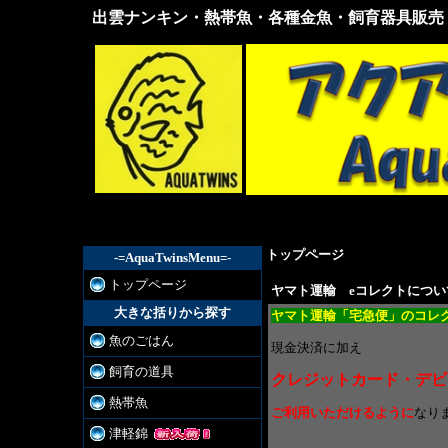
出雲ナンキン・熱帯魚・各種金魚・飼育器具販売
出雲
ナン
キ
ン・
熱帯
魚・
各種
金
魚・
飼育
器具
販売
トップページ
＞
-=AquaTwinsMenu=-
トップページ
ヤマト運輸 eコレクトについ
大きな括りから探す
ヤマト運輸「宅急便」のコレ
魚のごはん
現金決済に加え
飼育の道具
クレジットカード・デビ
熱帯魚
ご利用いただけるように
なり
津軽錦