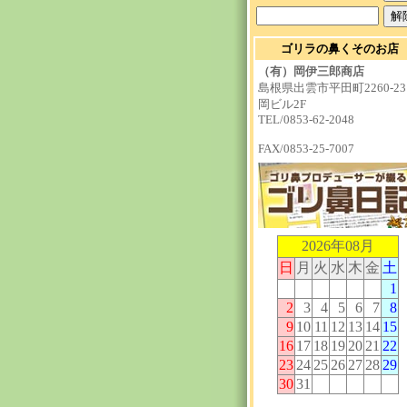
ゴリラの鼻くそのお店
（有）岡伊三郎商店
島根県出雲市平田町2260-
岡ビル2F
TEL/0853-62-2048
FAX/0853-25-7007
2026年08月
日
月
火
水
木
金
土
1
2
3
4
5
6
7
8
9
10
11
12
13
14
15
16
17
18
19
20
21
22
23
24
25
26
27
28
29
30
31