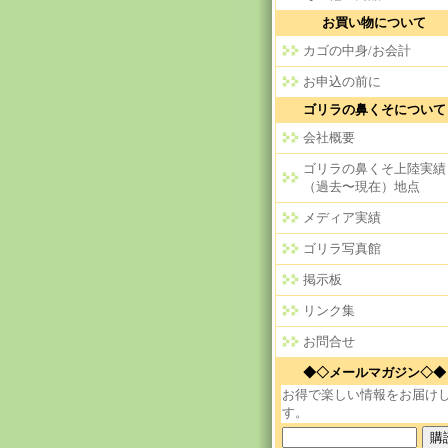
お買い物について
カゴの中身/お会計
お申込の前に
ゴリラの鼻くそについて
会社概要
ゴリラの鼻くそ上陸実績
（過去〜現在）地点
メディア実績
ゴリラ写真館
掲示板
リンク集
お問合せ
◆◇メールマガジン◇◆
お得で楽しい情報をお届け
す。