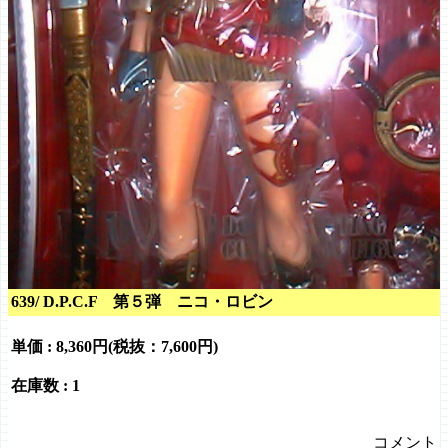
639/ D.P.C.F 第５弾 ニコ・ロビン
単価 :
8,360円(税抜：7,600円)
在庫数 : 1
コメント