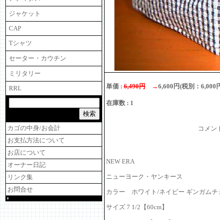
ジャケット
CAP
Tシャツ
セーター・カウチン
ミリタリー
単価 :
6,490円
→
6,600円(税別：6,000
RRL
在庫数 : 1
カゴの中身/お会計
コメン
お支払方法について
お店について
NEW ERA
オーナー日記
ニューヨーク・ヤンキース
リンク集
お問合せ
カラー ホワイト/ネイビー ギンガムチ
サイズ 7 1/2【60cm】