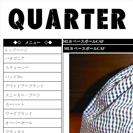
MLB ベースボールCAP
◆◇ メニュー ◇◆
MLB ベースボールCAP
トップページ
パタゴニア
ステューシー
バンドTee
アウトドアーブランド
スニーカー・ブーツ
カーハート
ワークブランド
オーバーオール
アディダス