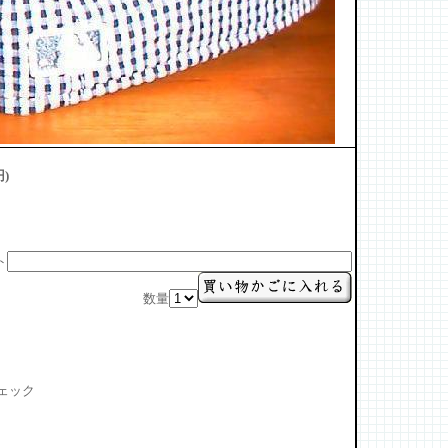
円)
ト
数量
ェック