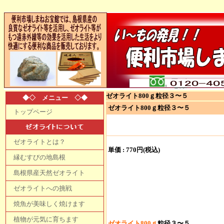
ゼオライト800ｇ粒径３〜５
◆◇ メニュー ◇◆
ゼオライト800ｇ粒径３〜５
トップページ
ゼオライトとは？
単価 :
770円(税込)
縁むすびの地島根
島根県産天然ゼオライト
ゼオライトへの挑戦
焼魚が美味しく焼けます
植物が元気に育ちます
ゼオライト800ｇ
粒径３〜５