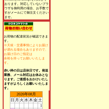
おります。対応していないブラ
ウザを御利用の場合、お手数で
すがメールにて御注文ください
ませ。
お荷物の配達状況が確認できま
す。
※天候・交通事情によりお届け
が遅れる場合もありますので、
お届け日のご指定は
余裕を持ってお願いいたしま
す。
赤い枠の日は店休日です。発送
業務、メール対応はお休みとな
ります。ご迷惑をおかけいたし
ますがよろしくお願いいたしま
す。
2026年08月
日
月
火
水
木
金
土
1