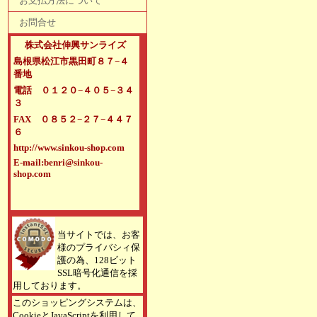
お支払方法について
お問合せ
株式会社伸興サンライズ
島根県松江市黒田町８７−４
番地
電話 ０１２０−４０５−３４
３
FAX ０８５２−２７−４４７
６
http://www.sinkou-shop.com
E-mail:benri@sinkou-
shop.com
当サイトでは、お客
様のプライバシィ保
護の為、128ビット
SSL暗号化通信を採
用しております。
このショッピングシステムは、
CookieとJavaScriptを利用して