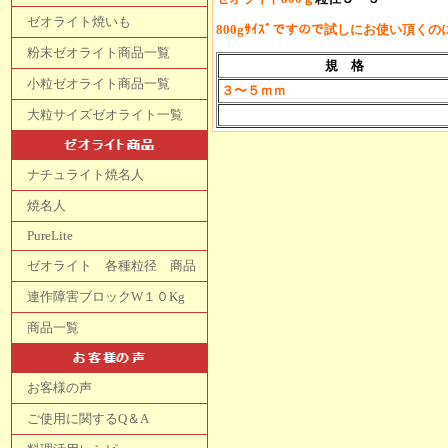
ゼオライト焼いも
800gｻｲｽﾞですので試しにお使い頂く
粉末ゼオライト商品一覧
規 格
小粒ゼオライト商品一覧
３〜５ｍｍ
大粒サイズゼオライト一覧
ナチュライト焼名人
焼名人
PureLite
ゼオライト 各種粒径 商品
連作障害ブロックW１０Kg
商品一覧
お客様の声
ご使用に関するQ＆A